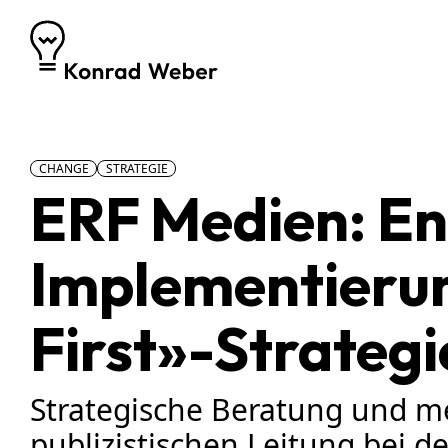
Zum Inhalt springen
CHANGE
STRATEGIE
ERF Medien: En
Implementieru
First»-Strategi
Strategische Beratung und m
publizistischen Leitung bei 