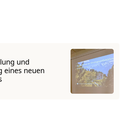
klung und
g eines neuen
s