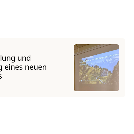
klung und
g eines neuen
s