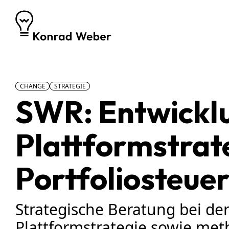
Zum Inhalt springen
CHANGE
STRATEGIE
SWR: Entwickl
Plattformstrate
Portfoliosteue
Strategische Beratung bei der
Plattformstrategie sowie met