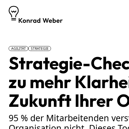
Zum Inhalt springen
AGILITÄT
STRATEGIE
Strategie-Chec
zu mehr Klarhei
Zukunft Ihrer 
95 % der Mitarbeitenden verst
Organisation nicht. Dieses To