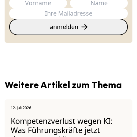
Name
(erforderlich)
Vorname
E-Mail
(erforderlich)
Nachname
anmelden
Weitere Artikel zum Thema
12. Juli 2026
Kompetenzverlust wegen KI:
Was Führungskräfte jetzt